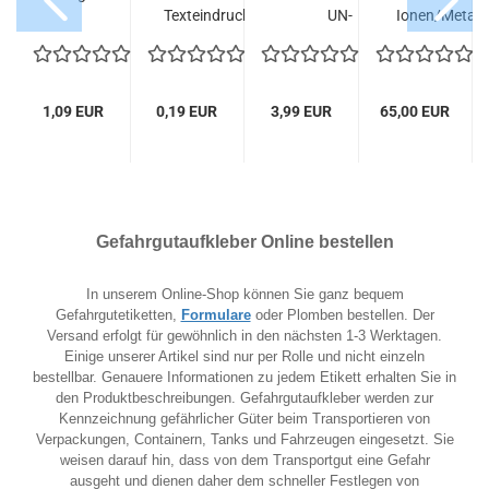
offe
Texteindruck 10x10
UN-
Ionen/Metall
h/Baum)
Folie
Nummerneindruck
Papier
100...
1,09 EUR
0,19 EUR
3,99 EUR
65,00 EUR
Gefahrgutaufkleber Online bestellen
In unserem Online-Shop können Sie ganz bequem
Gefahrgutetiketten,
Formulare
oder Plomben bestellen. Der
Versand erfolgt für gewöhnlich in den nächsten 1-3 Werktagen.
Einige unserer Artikel sind nur per Rolle und nicht einzeln
bestellbar. Genauere Informationen zu jedem Etikett erhalten Sie in
den Produktbeschreibungen. Gefahrgutaufkleber werden zur
Kennzeichnung gefährlicher Güter beim Transportieren von
Verpackungen, Containern, Tanks und Fahrzeugen eingesetzt. Sie
weisen darauf hin, dass von dem Transportgut eine Gefahr
ausgeht und dienen daher dem schneller Festlegen von