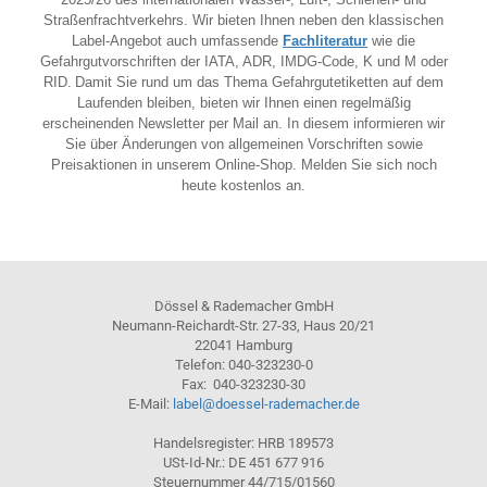
Straßenfrachtverkehrs.
Wir bieten Ihnen neben den klassischen
Label-Angebot auch umfassende
Fachliteratur
wie die
Gefahrgutvorschriften der IATA, ADR, IMDG-Code, K und M oder
RID.
Damit Sie rund um das Thema Gefahrgutetiketten auf dem
Laufenden bleiben, bieten wir Ihnen einen regelmäßig
erscheinenden Newsletter per Mail an. In diesem informieren wir
Sie über Änderungen von allgemeinen Vorschriften sowie
Preisaktionen in unserem Online-Shop. Melden Sie sich noch
heute kostenlos an.
Dössel & Rademacher GmbH
Neumann-Reichardt-Str. 27-33, Haus 20/21
22041 Hamburg
Telefon: 040-323230-0
Fax: 040-323230-30
E-Mail:
label@doessel-rademacher.de
Handelsregister: HRB 189573
USt-Id-Nr.: DE 451 677 916
Steuernummer 44/715/01560