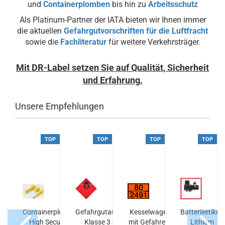
und
Containerplomben
bis hin zu
Arbeitsschutz
Als Platinum-Partner der IATA bieten wir Ihnen immer
die aktuellen
Gefahrgutvorschriften für die Luftfracht
sowie die
Fachliteratur
für weitere Verkehrsträger.
Mit DR-Label setzen Sie auf Qualität, Sicherheit
und Erfahrung.
Unsere Empfehlungen
P
TOP
TOP
TOP
TOP
etikett für
Containerplombe
Gefahrgutaufkleber
Kesselwagenfolie
Batterieetikett
fährdende
High Security
Klasse 3 ohne
mit Gefahren- und
Lithium