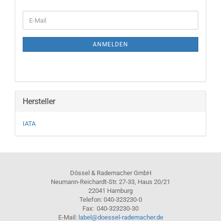
WEITER
E-
ZUR
Mail
NEWSLETTER-
ANMELDUNG
ANMELDEN
Hersteller
IATA
Dössel & Rademacher GmbH
Neumann-Reichardt-Str. 27-33, Haus 20/21
22041 Hamburg
Telefon: 040-323230-0
Fax: 040-323230-30
E-Mail:
label@doessel-rademacher.de