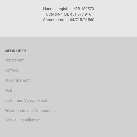
Handelsregister: HRB 189573
USt-Id-Nr.: DE 451 677 916
Steuernummer 44/715/01560
MEHR ÜBER...
Impressum
Kontakt
Widerrufsrecht
AGB
Liefer- und Versandkosten
Privatsphäre und Datenschutz
Cookie Einstellungen