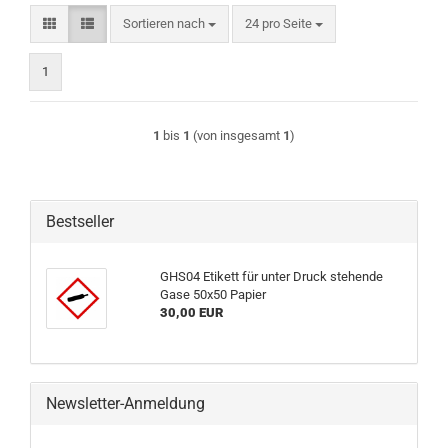
Sortieren nach
pro Seite
Sortieren nach
24 pro Seite
1
1
bis
1
(von insgesamt
1
)
Bestseller
GHS04 Etikett für unter Druck stehende
Gase 50x50 Papier
30,00 EUR
Newsletter-Anmeldung