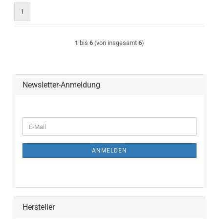
1
1
bis
6
(von insgesamt
6
)
Newsletter-Anmeldung
WEITER
E-
ZUR
Mail
NEWSLETTER-
ANMELDUNG
ANMELDEN
Hersteller