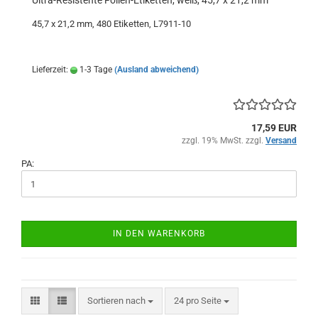
Ultra-Resistente Folien-Etiketten, weiß, 45,7 x 21,2 mm
45,7 x 21,2 mm, 480 Etiketten, L7911-10
Lieferzeit:
1-3 Tage
(Ausland abweichend)
17,59 EUR
zzgl. 19% MwSt. zzgl.
Versand
PA:
IN DEN WARENKORB
Sortieren nach
pro Seite
Sortieren nach
24 pro Seite