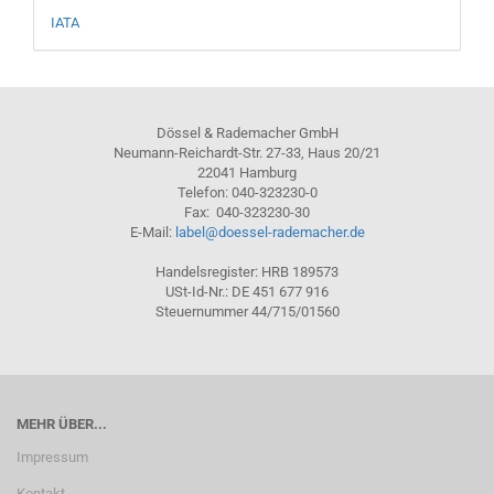
IATA
Dössel & Rademacher GmbH
Neumann-Reichardt-Str. 27-33, Haus 20/21
22041 Hamburg
Telefon: 040-323230-0
Fax: 040-323230-30
E-Mail:
label@doessel-rademacher.de
Handelsregister: HRB 189573
USt-Id-Nr.: DE 451 677 916
Steuernummer 44/715/01560
MEHR ÜBER...
Impressum
Kontakt