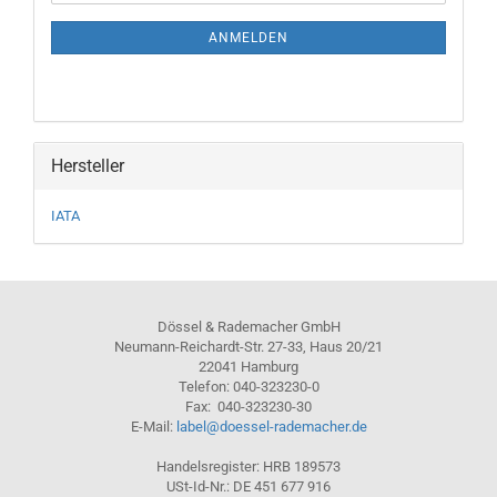
Mail
NEWSLETTER-
ANMELDUNG
ANMELDEN
Hersteller
IATA
Dössel & Rademacher GmbH
Neumann-Reichardt-Str. 27-33, Haus 20/21
22041 Hamburg
Telefon: 040-323230-0
Fax: 040-323230-30
E-Mail:
label@doessel-rademacher.de
Handelsregister: HRB 189573
USt-Id-Nr.: DE 451 677 916