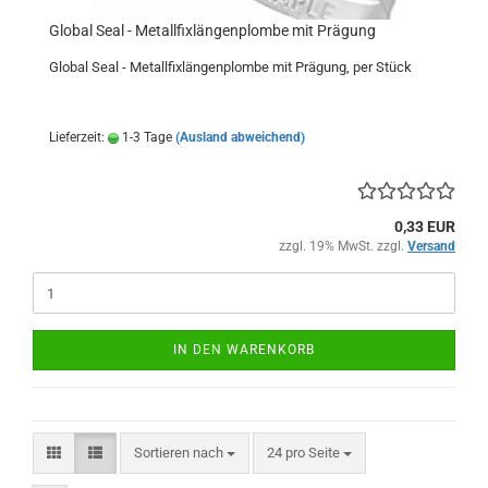
Global Seal - Metallfixlängenplombe mit Prägung
Global Seal - Metallfixlängenplombe mit Prägung, per Stück
Lieferzeit:
1-3 Tage
(Ausland abweichend)
0,33 EUR
zzgl. 19% MwSt. zzgl.
Versand
IN DEN WARENKORB
Sortieren nach
pro Seite
Sortieren nach
24 pro Seite