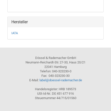
Hersteller
IATA
Dössel & Rademacher GmbH
Neumann-Reichardt-Str. 27-33, Haus 20/21
22041 Hamburg
Telefon: 040-323230-0
Fax: 040-323230-30
E-Mail:
label@doessel-rademacher.de
Handelsregister: HRB 189573
USt-Id-Nr.: DE 451 677 916
Steuernummer 44/715/01560