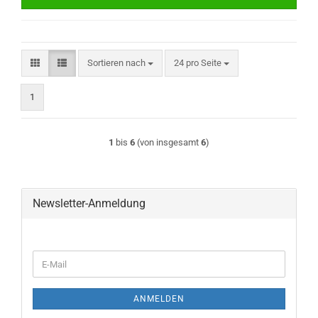
Sortieren nach
pro Seite
Sortieren nach
24 pro Seite
1
1
bis
6
(von insgesamt
6
)
Newsletter-Anmeldung
WEITER
E-
ZUR
Mail
NEWSLETTER-
ANMELDUNG
ANMELDEN