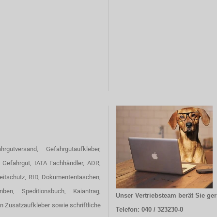
hrgutversand, Gefahrgutaufkleber,
 Gefahrgut, IATA Fachhändler, ADR,
eitschutz, RID, Dokumententaschen,
omben, Speditionsbuch, Kaiantrag,
Unser Vertriebsteam berät Sie ger
en Zusatzaufkleber sowie schriftliche
Telefon: 040 / 323230-0