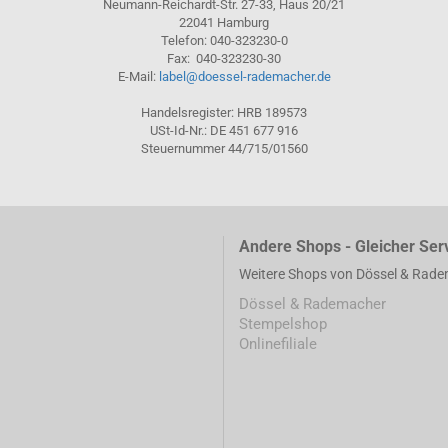
Neumann-Reichardt-Str. 27-33, Haus 20/21
22041 Hamburg
Telefon: 040-323230-0
Fax: 040-323230-30
E-Mail:
label@doessel-rademacher.de
Handelsregister: HRB 189573
USt-Id-Nr.: DE 451 677 916
Steuernummer 44/715/01560
Andere Shops - Gleicher Ser
Weitere Shops von Dössel & Rad
Dössel & Rademacher
Stempelshop
Onlinefiliale