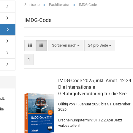
»
»
Startseite
Fachliteratur
IMDG-Code
IMDG-Code
Sortieren nach
pro Seite
Sortieren nach
24 pro Seite
1
IMDG-Code 2025, inkl. Amdt. 42-24
Die internationale
Gefahrgutverordnung für die See.
dt.
Gültig von 1. Januar 2025 bis 31. Dezember
die
2026.
Erscheinungstermin: 31.12.2024! Jetzt
vorbestellen!