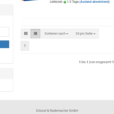
Lieferzeit:
1-3 Tage
(Ausland abweichend)
Sortieren nach
pro Seite
Sortieren nach
24 pro Seite
1
1
bis
1
(von insgesamt
1
Dössel & Rademacher GmbH