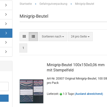
»
»
Startseite
Gefahrgutverpackung
Minigrip-Beutel
Minigrip-Beutel
Sortieren nach
pro Seite
Sortieren nach
24 pro Seite
1
Minigrip-Beutel 100x150x0,06 mm
mit Stempelfeld
Art-Nr. 20307 Original Minigrip-Beutel, 100 St
pro Pack
Lieferzeit:
1-3 Tage
(Ausland abweichend)