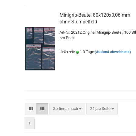
Minigrip-Beutel 80x120x0,06 mm
ohne Stempelfeld
Art-Nr. 20212 Original Minigrip-Beutel, 100 St
pro Pack
Lieferzeit:
1-3 Tage
(Ausland abweichend)
Sortieren nach
pro Seite
Sortieren nach
24 pro Seite
1