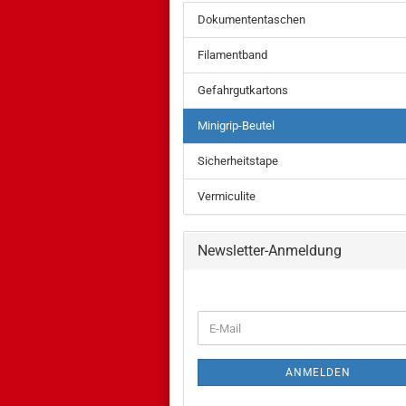
Dokumententaschen
Filamentband
Gefahrgutkartons
Minigrip-Beutel
Sicherheitstape
Vermiculite
Newsletter-Anmeldung
WEITER
E-
ZUR
Mail
NEWSLETTER-
ANMELDUNG
ANMELDEN