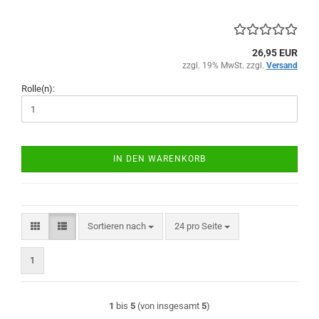
26,95 EUR
zzgl. 19% MwSt. zzgl.
Versand
Rolle(n):
IN DEN WARENKORB
Sortieren nach
pro Seite
Sortieren nach
24 pro Seite
1
1
bis
5
(von insgesamt
5
)