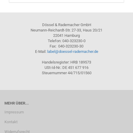
Dössel & Rademacher GmbH
Neumann-Reichardt-Str. 27-33, Haus 20/21
22041 Hamburg
Telefon: 040-323230-0
Fax: 040-323230-30
E-Mail:
label@doessel-rademacher.de
Handelsregister: HRB 189573
USt-Id-Nr.: DE 451 677 916
Steuernummer 44/715/01560
MEHR ÜBER...
Impressum
Kontakt
Widerrufsrecht