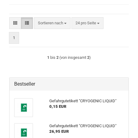
Sortieren nach
pro Seite
Sortieren nach
24 pro Seite
1
1
bis
2
(von insgesamt
2
)
Bestseller
Gefahrgutetikett "CRYOGENIC LIQUID"
0,15 EUR
Gefahrgutetikett "CRYOGENIC LIQUID"
26,95 EUR