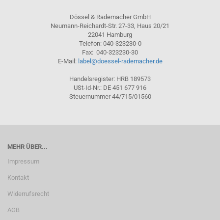
Dössel & Rademacher GmbH
Neumann-Reichardt-Str. 27-33, Haus 20/21
22041 Hamburg
Telefon: 040-323230-0
Fax: 040-323230-30
E-Mail:
label@doessel-rademacher.de
Handelsregister: HRB 189573
USt-Id-Nr.: DE 451 677 916
Steuernummer 44/715/01560
MEHR ÜBER...
Impressum
Kontakt
Widerrufsrecht
AGB