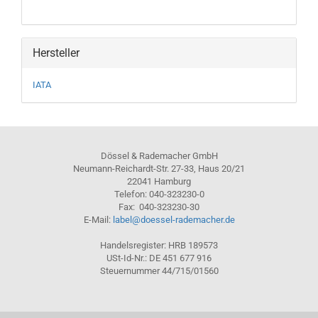
Hersteller
IATA
Dössel & Rademacher GmbH
Neumann-Reichardt-Str. 27-33, Haus 20/21
22041 Hamburg
Telefon: 040-323230-0
Fax: 040-323230-30
E-Mail:
label@doessel-rademacher.de
Handelsregister: HRB 189573
USt-Id-Nr.: DE 451 677 916
Steuernummer 44/715/01560