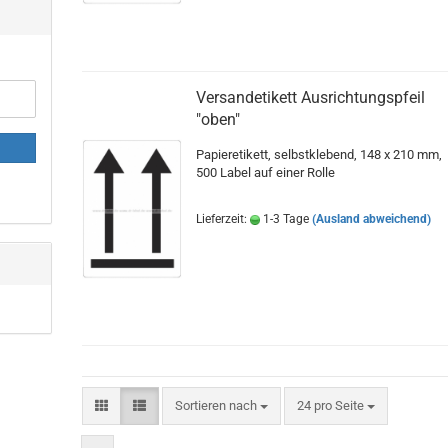
Versandetikett Ausrichtungspfeil
"oben"
Papieretikett, selbstklebend, 148 x 210 mm,
500 Label auf einer Rolle
Lieferzeit:
1-3 Tage
(Ausland abweichend)
Sortieren nach
pro Seite
Sortieren nach
24 pro Seite