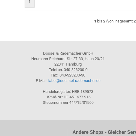
1
1
bis
2
(von insgesamt
2
Dössel & Rademacher GmbH
Neumann-Reichardt-Str. 27-33, Haus 20/21
22041 Hamburg
Telefon: 040-323230-0
Fax: 040-323230-30
E-Mail:
label@doessel-rademacher.de
Handelsregister: HRB 189573
USt-Id-Nr.: DE 451 677 916
Steuernummer 44/715/01560
Andere Shops - Gleicher Ser