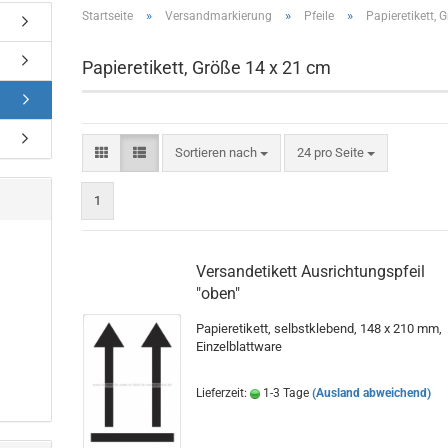
»
»
»
Startseite
Versandmarkierung
Pfeile
Papieretikett, 
Papieretikett, Größe 14 x 21 cm
Sortieren nach
pro Seite
Sortieren nach
24 pro Seite
1
Versandetikett Ausrichtungspfeil
"oben"
Papieretikett, selbstklebend, 148 x 210 mm,
Einzelblattware
Lieferzeit:
1-3 Tage
(Ausland abweichend)