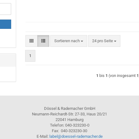
Sortieren nach
pro Seite
Sortieren nach
24 pro Seite
1
1
bis
1
(von insgesamt
1
Dössel & Rademacher GmbH
Neumann-Reichardt-Str. 27-33, Haus 20/21
22041 Hamburg
Telefon: 040-323230-0
Fax: 040-323230-30
E-Mail:
label@doessel-rademacher.de