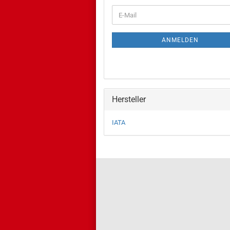
WEITER
E-
ZUR
Mail
NEWSLETTER-
ANMELDUNG
ANMELDEN
Hersteller
IATA