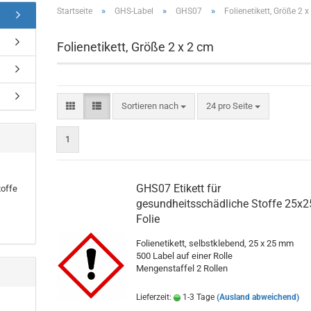
»
»
»
Startseite
GHS-Label
GHS07
Folienetikett, Größe 2 
Folienetikett, Größe 2 x 2 cm
Sortieren nach
pro Seite
Sortieren nach
24 pro Seite
1
GHS07 Etikett für
toffe
gesundheitsschädliche Stoffe 25x2
Folie
Folienetikett, selbstklebend, 25 x 25 mm
500 Label auf einer Rolle
Mengenstaffel 2 Rollen
Lieferzeit:
1-3 Tage
(Ausland abweichend)