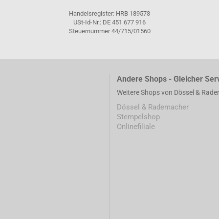
Handelsregister: HRB 189573
USt-Id-Nr.: DE 451 677 916
Steuernummer 44/715/01560
Andere Shops - Gleicher Ser
Weitere Shops von Dössel & Rad
Dössel & Rademacher
Stempelshop
Onlinefiliale