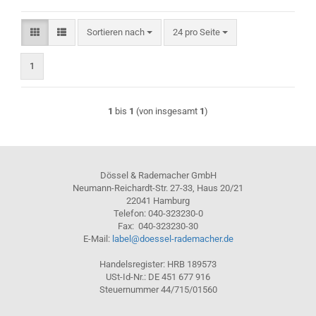
Sortieren nach
pro Seite
Sortieren nach
24 pro Seite
1
1
bis
1
(von insgesamt
1
)
Dössel & Rademacher GmbH
Neumann-Reichardt-Str. 27-33, Haus 20/21
22041 Hamburg
Telefon: 040-323230-0
Fax: 040-323230-30
E-Mail:
label@doessel-rademacher.de
Handelsregister: HRB 189573
USt-Id-Nr.: DE 451 677 916
Steuernummer 44/715/01560