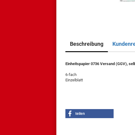
Beschreibung
Kundenr
Einheitspapier 0736 Versand (GGV), sel
6-fach
Einzelblatt
teilen