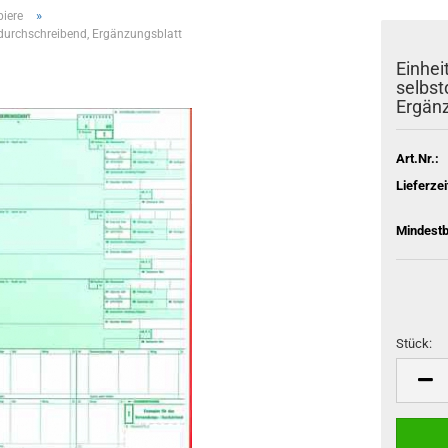
»
piere
tdurchschreibend, Ergänzungsblatt
Einhei
selbst
Ergänz
Art.Nr.:
Lieferzei
Mindestb
Stück:
Stück