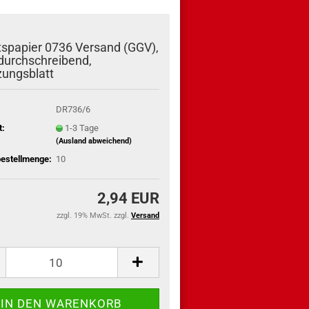
tspapier 0736 Versand (GGV),
durchschreibend,
ungsblatt
DR736/6
t:
1-3 Tage
(Ausland abweichend)
estellmenge:
10
2,94 EUR
zzgl. 19% MwSt. zzgl.
Versand