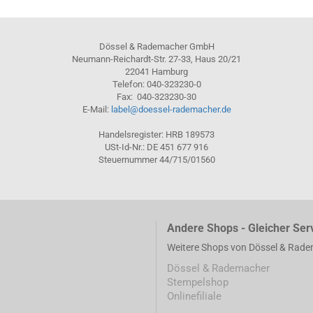
Dössel & Rademacher GmbH
Neumann-Reichardt-Str. 27-33, Haus 20/21
22041 Hamburg
Telefon: 040-323230-0
Fax: 040-323230-30
E-Mail:
label@doessel-rademacher.de
Handelsregister: HRB 189573
USt-Id-Nr.: DE 451 677 916
Steuernummer 44/715/01560
Andere Shops - Gleicher Ser
Weitere Shops von Dössel & Rad
Dössel & Rademacher
Stempelshop
Onlinefiliale