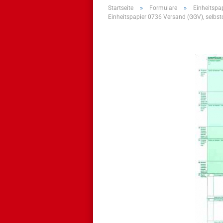
»
»
Startseite
Formulare
Einheitspa
Einheitspapier 0736 Versand (GGV), selbs