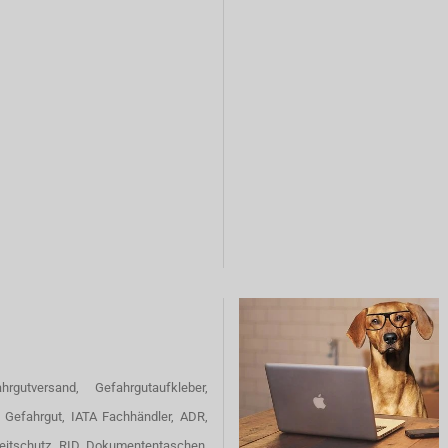
hrgutversand, Gefahrgutaufkleber,
 Gefahrgut, IATA Fachhändler, ADR,
eitschutz, RID, Dokumententaschen,