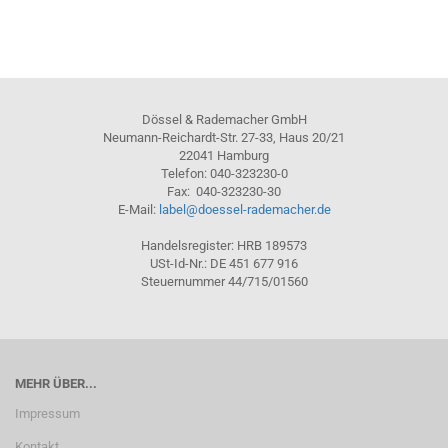
Dössel & Rademacher GmbH
Neumann-Reichardt-Str. 27-33, Haus 20/21
22041 Hamburg
Telefon: 040-323230-0
Fax: 040-323230-30
E-Mail:
label@doessel-rademacher.de
Handelsregister: HRB 189573
USt-Id-Nr.: DE 451 677 916
Steuernummer 44/715/01560
MEHR ÜBER...
Impressum
Kontakt