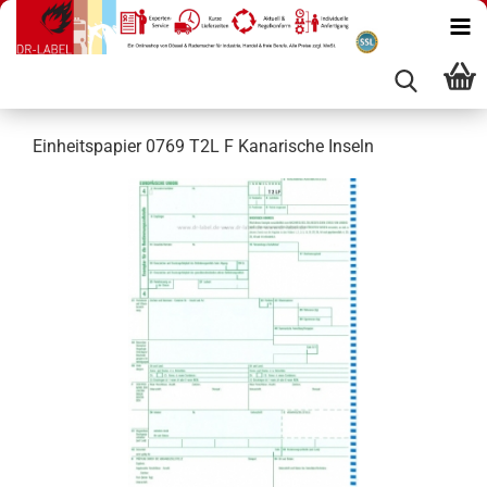
Einheitspapier 0769 T2L F Kanarische Inseln