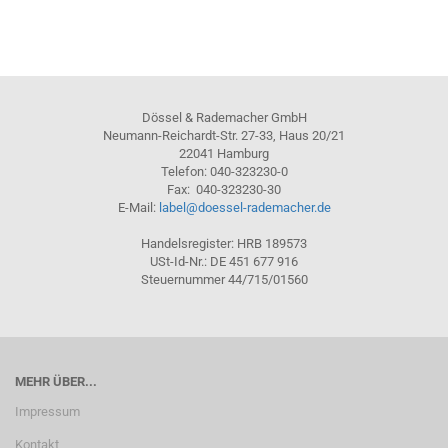
Dössel & Rademacher GmbH
Neumann-Reichardt-Str. 27-33, Haus 20/21
22041 Hamburg
Telefon: 040-323230-0
Fax: 040-323230-30
E-Mail:
label@doessel-rademacher.de
Handelsregister: HRB 189573
USt-Id-Nr.: DE 451 677 916
Steuernummer 44/715/01560
MEHR ÜBER...
Impressum
Kontakt