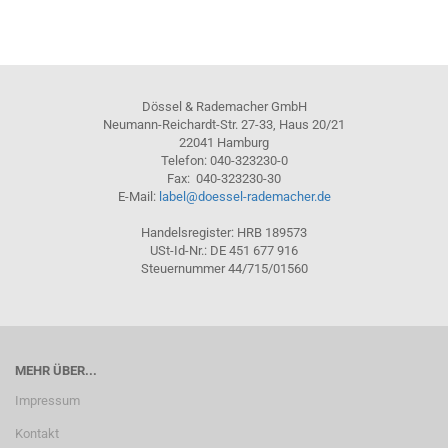
Dössel & Rademacher GmbH
Neumann-Reichardt-Str. 27-33, Haus 20/21
22041 Hamburg
Telefon: 040-323230-0
Fax: 040-323230-30
E-Mail:
label@doessel-rademacher.de
Handelsregister: HRB 189573
USt-Id-Nr.: DE 451 677 916
Steuernummer 44/715/01560
MEHR ÜBER...
Impressum
Kontakt