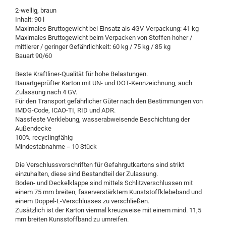
2-wellig, braun
Inhalt: 90 l
Maximales Bruttogewicht bei Einsatz als 4GV-Verpackung: 41 kg
Maximales Bruttogewicht beim Verpacken von Stoffen hoher /
mittlerer / geringer Gefährlichkeit: 60 kg / 75 kg / 85 kg
Bauart 90/60
Beste Kraftliner-Qualität für hohe Belastungen.
Bauartgeprüfter Karton mit UN- und DOT-Kennzeichnung, auch
Zulassung nach 4 GV.
Für den Transport gefährlicher Güter nach den Bestimmungen von
IMDG-Code, ICAO-TI, RID und ADR.
Nassfeste Verklebung, wasserabweisende Beschichtung der
Außendecke
100% recyclingfähig
Mindestabnahme = 10 Stück
Die Verschlussvorschriften für Gefahrgutkartons sind strikt
einzuhalten, diese sind Bestandteil der Zulassung.
Boden- und Deckelklappe sind mittels Schlitzverschlussen mit
einem 75 mm breiten, faserverstärktem Kunststoffklebeband und
einem Doppel-L-Verschlusses zu verschließen.
Zusätzlich ist der Karton viermal kreuzweise mit einem mind. 11,5
mm breiten Kunsstoffband zu umreifen.