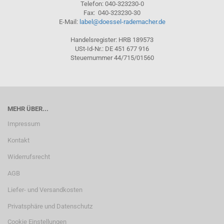
Telefon: 040-323230-0
Fax: 040-323230-30
E-Mail:
label@doessel-rademacher.de
Handelsregister: HRB 189573
USt-Id-Nr.: DE 451 677 916
Steuernummer 44/715/01560
MEHR ÜBER...
Impressum
Kontakt
Widerrufsrecht
AGB
Liefer- und Versandkosten
Privatsphäre und Datenschutz
Cookie Einstellungen