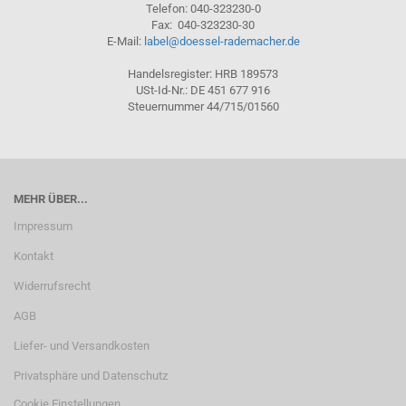
Telefon: 040-323230-0
Fax: 040-323230-30
E-Mail:
label@doessel-rademacher.de
Handelsregister: HRB 189573
USt-Id-Nr.: DE 451 677 916
Steuernummer 44/715/01560
MEHR ÜBER...
Impressum
Kontakt
Widerrufsrecht
AGB
Liefer- und Versandkosten
Privatsphäre und Datenschutz
Cookie Einstellungen