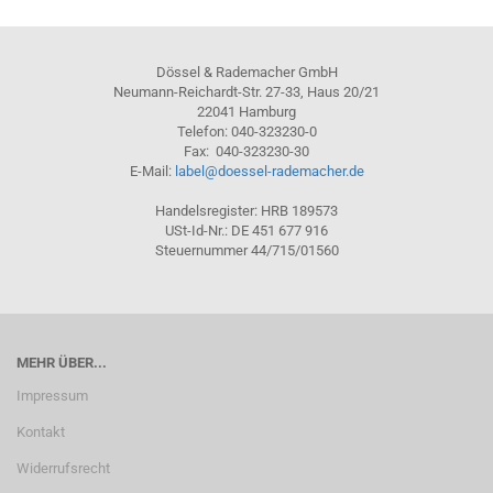
Dössel & Rademacher GmbH
Neumann-Reichardt-Str. 27-33, Haus 20/21
22041 Hamburg
Telefon: 040-323230-0
Fax: 040-323230-30
E-Mail:
label@doessel-rademacher.de
Handelsregister: HRB 189573
USt-Id-Nr.: DE 451 677 916
Steuernummer 44/715/01560
MEHR ÜBER...
Impressum
Kontakt
Widerrufsrecht