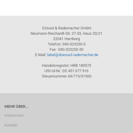
Dössel & Rademacher GmbH
Neumann-Reichardt-Str. 27-33, Haus 20/21
22041 Hamburg
Telefon: 040-323230-0
Fax: 040-323230-30
E-Mail:
label@doessel-rademacher.de
Handelsregister: HRB 189573
USt-Id-Nr.: DE 451 677 916
Steuernummer 44/715/01560
MEHR ÜBER...
Impressum
Kontakt