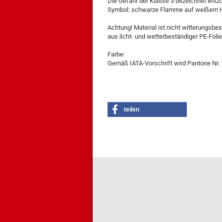
Die Gefahr der Klasse 3 bezeichnet entzü
Symbol: schwarze Flamme auf weißem Hint
Achtung! Material ist nicht witterungsbe
aus licht- und wetterbeständiger PE-Folie
Farbe:
Gemäß IATA-Vorschrift wird Pantone Nr.
teilen