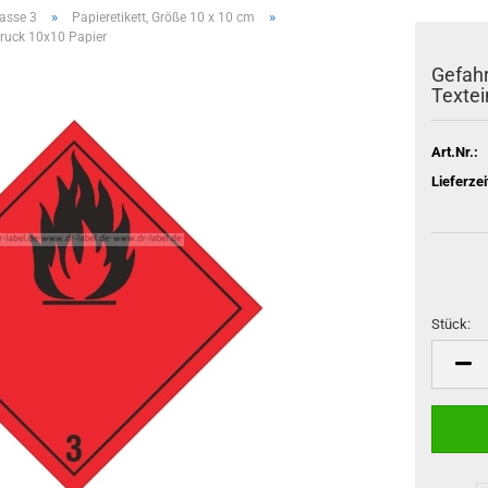
»
»
asse 3
Papieretikett, Größe 10 x 10 cm
druck 10x10 Papier
Gefahr
Textei
Art.Nr.:
Lieferzei
Stück:
Stück