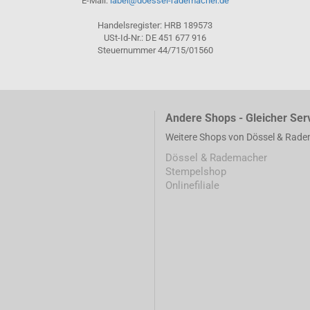
E-Mail:
label@doessel-rademacher.de
Handelsregister: HRB 189573
USt-Id-Nr.: DE 451 677 916
Steuernummer 44/715/01560
Andere Shops - Gleicher Ser
Weitere Shops von Dössel & Rad
Dössel & Rademacher
Stempelshop
Onlinefiliale