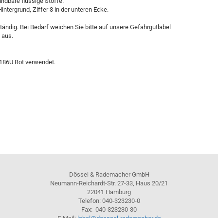
ndbare flüssige Stoffe.
ergrund, Ziffer 3 in der unteren Ecke.
ständig. Bei Bedarf weichen Sie bitte auf unsere Gefahrgutlabel
 aus.
 186U Rot verwendet.
Dössel & Rademacher GmbH
Neumann-Reichardt-Str. 27-33, Haus 20/21
22041 Hamburg
Telefon: 040-323230-0
Fax: 040-323230-30