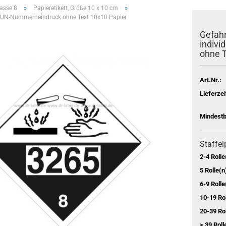
»
»
asse 8
Papieretikett, Größe 10 x 10 cm
len UN-Nummerneindruck ohne Text 10x10 Papier
Gefahr
indiv
ohne T
Art.Nr.:
Lieferzei
Mindestb
Staffel
2-4 Rolle
5 Rolle(n
6-9 Rolle
10-19 Rol
20-39 Rol
> 39 Roll