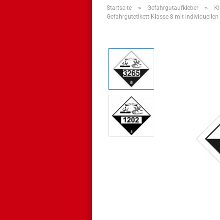
»
»
Startseite
Gefahrgutaufkleber
Kl
Gefahrgutetikett Klasse 8 mit individuel