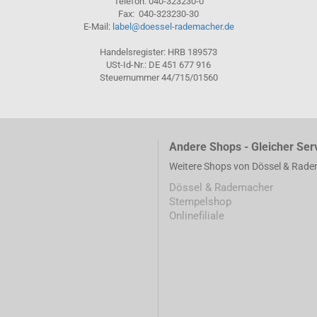
Telefon: 040-323230-0
Fax: 040-323230-30
E-Mail:
label@doessel-rademacher.de
Handelsregister: HRB 189573
USt-Id-Nr.: DE 451 677 916
Steuernummer 44/715/01560
Andere Shops - Gleicher Ser
Weitere Shops von Dössel & Rad
Dössel & Rademacher
Stempelshop
Onlinefiliale