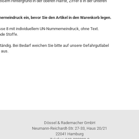
ißem Hintergrund in der oberen Hälfte, Ziffer 8 in der unteren
rneindruck ein, bevor Sie den Artikel in den Warenkorb legen.
sse 8 mit individuellem UN-Nummerneindruck, ohne Text.
nde Stoffe.
ständig. Bei Bedarf weichen Sie bitte auf unsere Gefahrgutlabel
 aus.
Dössel & Rademacher GmbH
Neumann-Reichardt-Str. 27-33, Haus 20/21
22041 Hamburg