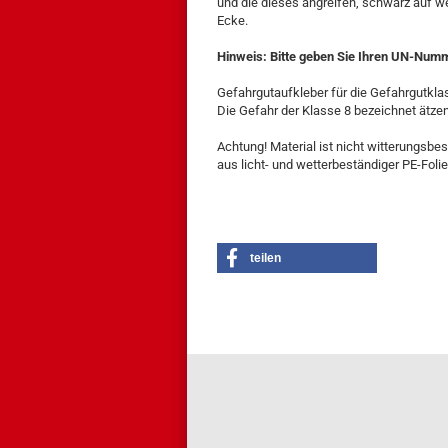
und die dieses angreifen, schwarz auf we
Ecke.
Hinweis: Bitte geben Sie Ihren UN-Numme
Gefahrgutaufkleber für die Gefahrgutkla
Die Gefahr der Klasse 8 bezeichnet ätze
Achtung! Material ist nicht witterungsbe
aus licht- und wetterbeständiger PE-Folie
teilen