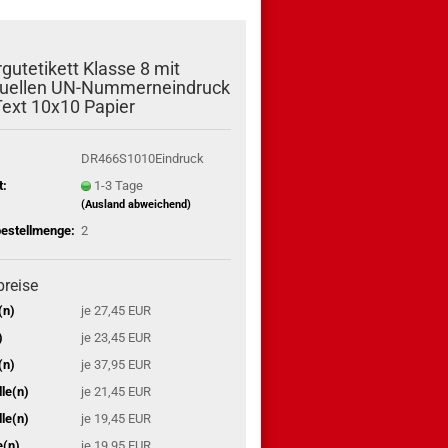
gutetikett Klasse 8 mit
iduellen UN-Nummerneindruck
ext 10x10 Papier
DR466S1010Eindruck
t:
1-3 Tage
(Ausland abweichend)
estellmenge:
2
preise
(n)
je 27,45 EUR
)
je 23,45 EUR
(n)
je 37,95 EUR
le(n)
je 21,45 EUR
le(n)
je 19,45 EUR
e(n)
je 19,95 EUR