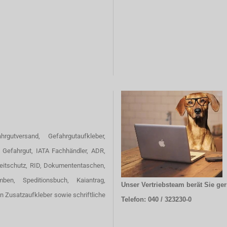
hrgutversand, Gefahrgutaufkleber,
 Gefahrgut, IATA Fachhändler, ADR,
eitschutz, RID, Dokumententaschen,
omben, Speditionsbuch, Kaiantrag,
Unser Vertriebsteam berät Sie ger
en Zusatzaufkleber sowie schriftliche
Telefon: 040 / 323230-0