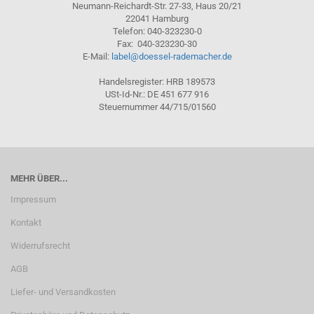
Neumann-Reichardt-Str. 27-33, Haus 20/21
22041 Hamburg
Telefon: 040-323230-0
Fax: 040-323230-30
E-Mail:
label@doessel-rademacher.de
Handelsregister: HRB 189573
USt-Id-Nr.: DE 451 677 916
Steuernummer 44/715/01560
MEHR ÜBER...
Impressum
Kontakt
Widerrufsrecht
AGB
Liefer- und Versandkosten