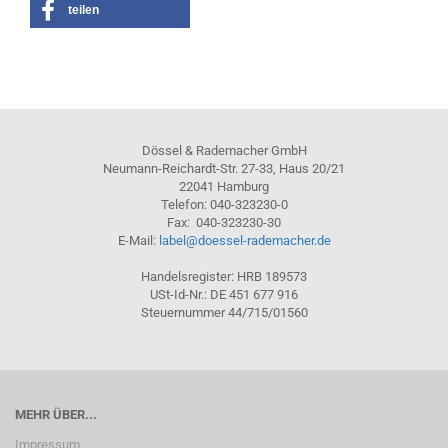
teilen
Dössel & Rademacher GmbH
Neumann-Reichardt-Str. 27-33, Haus 20/21
22041 Hamburg
Telefon: 040-323230-0
Fax: 040-323230-30
E-Mail:
label@doessel-rademacher.de
Handelsregister: HRB 189573
USt-Id-Nr.: DE 451 677 916
Steuernummer 44/715/01560
MEHR ÜBER...
Impressum