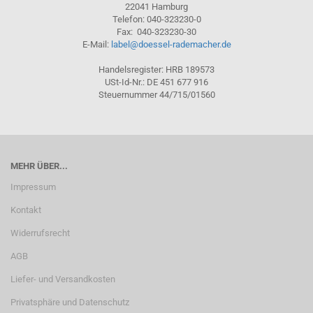
22041 Hamburg
Telefon: 040-323230-0
Fax: 040-323230-30
E-Mail:
label@doessel-rademacher.de
Handelsregister: HRB 189573
USt-Id-Nr.: DE 451 677 916
Steuernummer 44/715/01560
MEHR ÜBER...
Impressum
Kontakt
Widerrufsrecht
AGB
Liefer- und Versandkosten
Privatsphäre und Datenschutz