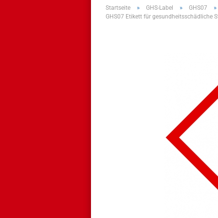
»
»
»
Startseite
GHS-Label
GHS07
GHS07 Etikett für gesundheitsschädliche 