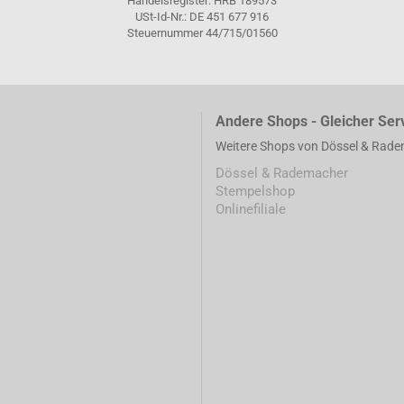
Handelsregister: HRB 189573
USt-Id-Nr.: DE 451 677 916
Steuernummer 44/715/01560
Andere Shops - Gleicher Ser
Weitere Shops von Dössel & Rad
Dössel & Rademacher
Stempelshop
Onlinefiliale