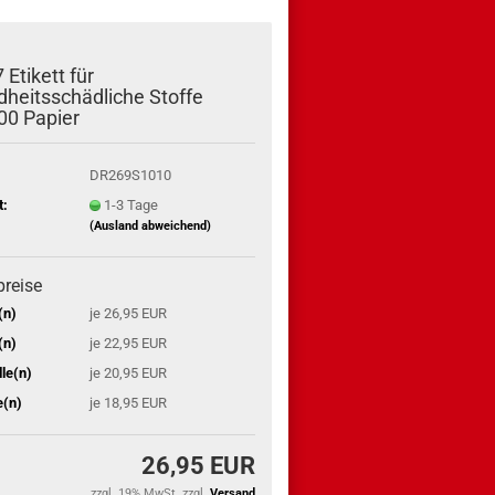
Etikett für
heitsschädliche Stoffe
00 Papier
DR269S1010
t:
1-3 Tage
(Ausland abweichend)
preise
(n)
je 26,95 EUR
(n)
je 22,95 EUR
le(n)
je 20,95 EUR
e(n)
je 18,95 EUR
26,95 EUR
zzgl. 19% MwSt. zzgl.
Versand