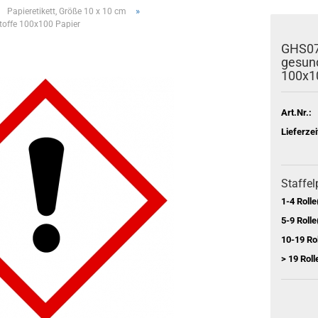
»
Papieretikett, Größe 10 x 10 cm
Stoffe 100x100 Papier
GHS07 
gesund
100x1
Art.Nr.:
Lieferzei
Staffel
1-4 Rolle
5-9 Rolle
10-19 Rol
> 19 Roll