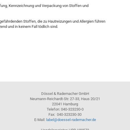
ufung, Kennzeichnung und Verpackung von Stoffen und
efährdenden Stoffen, die zu Hautreizungen und Allergien führen
end und in keinem Fall tödlich sind.
Dössel & Rademacher GmbH
Neumann-Reichardt-Str. 27-33, Haus 20/21
22041 Hamburg
Telefon: 040-323230-0
Fax: 040-323230-30
E-Mail:
label@doessel-rademacher.de