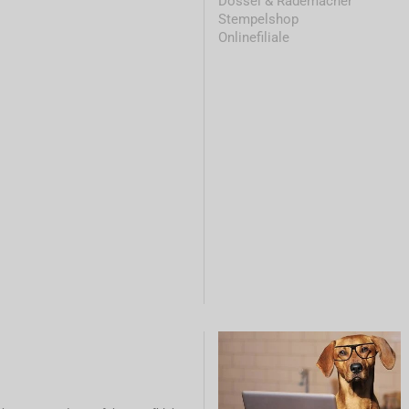
Dössel & Rademacher
Stempelshop
Onlinefiliale