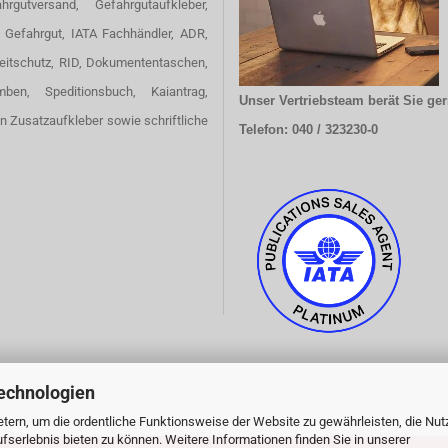
hrgutversand, Gefahrgutaufkleber,
 Gefahrgut, IATA Fachhändler, ADR,
eitschutz, RID, Dokumententaschen,
omben, Speditionsbuch, Kaiantrag,
Unser Vertriebsteam berät Sie ger
en Zusatzaufkleber sowie schriftliche
Telefon: 040 / 323230-0
echnologien
tern, um die ordentliche Funktionsweise der Website zu gewährleisten, die Nu
serlebnis bieten zu können. Weitere Informationen finden Sie in unserer