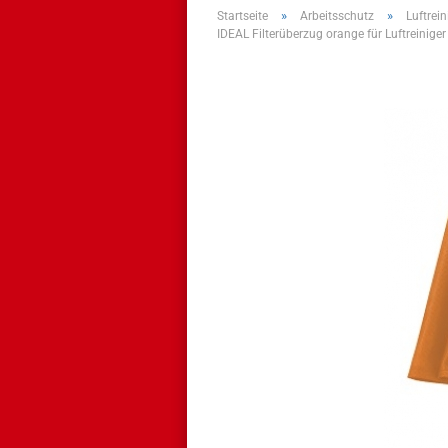
»
»
Startseite
Arbeitsschutz
Luftrei
IDEAL Filterüberzug orange für Luftreini