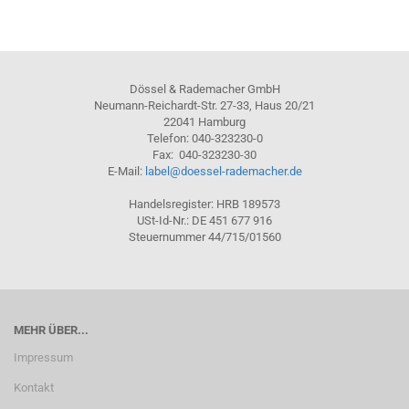
Dössel & Rademacher GmbH
Neumann-Reichardt-Str. 27-33, Haus 20/21
22041 Hamburg
Telefon: 040-323230-0
Fax: 040-323230-30
E-Mail:
label@doessel-rademacher.de
Handelsregister: HRB 189573
USt-Id-Nr.: DE 451 677 916
Steuernummer 44/715/01560
MEHR ÜBER...
Impressum
Kontakt