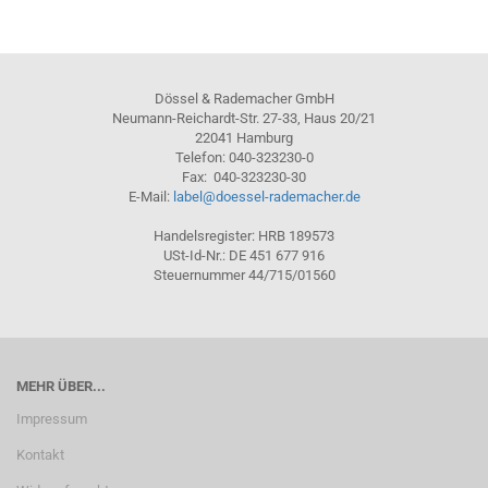
Dössel & Rademacher GmbH
Neumann-Reichardt-Str. 27-33, Haus 20/21
22041 Hamburg
Telefon: 040-323230-0
Fax: 040-323230-30
E-Mail:
label@doessel-rademacher.de
Handelsregister: HRB 189573
USt-Id-Nr.: DE 451 677 916
Steuernummer 44/715/01560
MEHR ÜBER...
Impressum
Kontakt