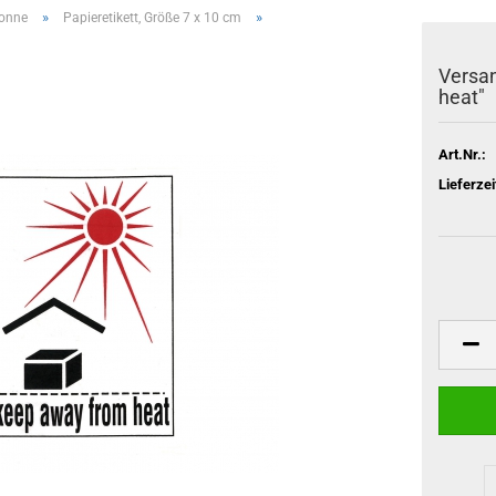
»
»
onne
Papieretikett, Größe 7 x 10 cm
Versan
heat"
Art.Nr.:
Lieferzei