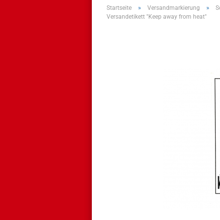
»
»
Startseite
Versandmarkierung
S
Versandetikett "Keep away from heat"