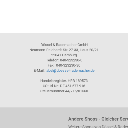
Dössel & Rademacher GmbH
Neumann-Reichardt-Str. 27-33, Haus 20/21
22041 Hamburg
Telefon: 040-323230-0
Fax: 040-323230-30
E-Mail:
label@doessel-rademacher.de
Handelsregister: HRB 189573
USt-Id-Nr.: DE 451 677 916
Steuernummer 44/715/01560
Andere Shops - Gleicher Ser
Weitere Shops von Dössel & Rad