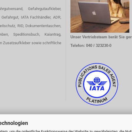
hrgutversand, Gefahrgutaufkleber,
 Gefahrgut, IATA Fachhändler, ADR,
eitschutz, RID, Dokumententaschen,
omben, Speditionsbuch, Kaiantrag,
Unser Vertriebsteam berät Sie ger
en Zusatzaufkleber sowie schriftliche
Telefon: 040 / 323230-0
echnologien
tern, um die ordentliche Funktionsweise der Website zu gewährleisten, die Nu