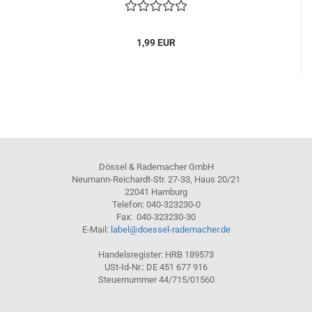
1,99 EUR
Dössel & Rademacher GmbH
Neumann-Reichardt-Str. 27-33, Haus 20/21
22041 Hamburg
Telefon: 040-323230-0
Fax: 040-323230-30
E-Mail:
label@doessel-rademacher.de
Handelsregister: HRB 189573
USt-Id-Nr.: DE 451 677 916
Steuernummer 44/715/01560