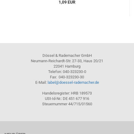
1,09 EUR
Dössel & Rademacher GmbH
Neumann-Reichardt-Str. 27-33, Haus 20/21
22041 Hamburg
Telefon: 040-323230-0
Fax: 040-323230-30
E-Mail:
label@doessel-rademacher.de
Handelsregister: HRB 189573
USt-Id-Nr.: DE 451 677 916
Steuernummer 44/715/01560