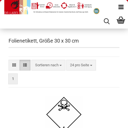
Folienetikett, Größe 30 x 30 cm
Sortieren nach
pro Seite
Sortieren nach
24 pro Seite
1