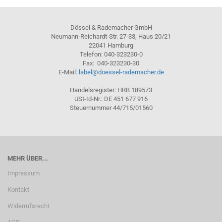
Dössel & Rademacher GmbH
Neumann-Reichardt-Str. 27-33, Haus 20/21
22041 Hamburg
Telefon: 040-323230-0
Fax: 040-323230-30
E-Mail:
label@doessel-rademacher.de
Handelsregister: HRB 189573
USt-Id-Nr.: DE 451 677 916
Steuernummer 44/715/01560
MEHR ÜBER...
Impressum
Kontakt
Widerrufsrecht