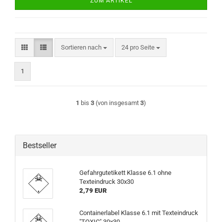
ZUM ARTIKEL
Sortieren nach
pro Seite
Sortieren nach
24 pro Seite
1
1
bis
3
(von insgesamt
3
)
Bestseller
Gefahrgutetikett Klasse 6.1 ohne
Texteindruck 30x30
2,79 EUR
Containerlabel Klasse 6.1 mit Texteindruck
"TOXIC" 30x30